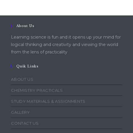
About Us
Learning science is fun and it opens up your mind for
logical thinking and creativity and viewing the world
from the lens of practicality
Quik Links
ABOUT US
CHEMISTRY PRACTICALS
STUDY MATERIALS & ASSIGNMENTS
GALLERY
CONTACT US