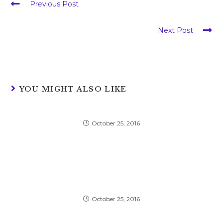
Read
Previous Post
more
Nulla metus metus ullamcorper vel tincidunt
articles
Next Post
Pellentesque nibh aenean quam in scelerisque
YOU MIGHT ALSO LIKE
Conubia nostra per inceptos himenaeos
October 25, 2016
Pellentesque nibh aenean quam in
scelerisque
October 25, 2016