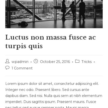
Luctus non massa fusce ac
turpis quis
Post
Post
Post
wpadmin
October 25, 2016
Tricks
author:
published:
category:
Post
1 Comment
comments:
Lorem ipsum dolor sit amet, consectetur adipiscing elit.
Integer nec odio. Praesent libero. Sed cursus ante
dapibus diam. Sed nisi. Nulla quis sem at nibh elementum
imperdiet. Duis sagittis ipsum. Praesent mauris. Fusce
nec tellus sed augue semper porta. Mauris massa.