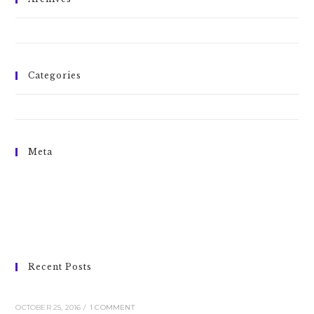
October 2016
Categories
Tricks
Meta
Log in
Entries feed
Comments feed
WordPress.org
Recent Posts
Conubia nostra per inceptos himenaeos
OCTOBER 25, 2016
/
1 COMMENT