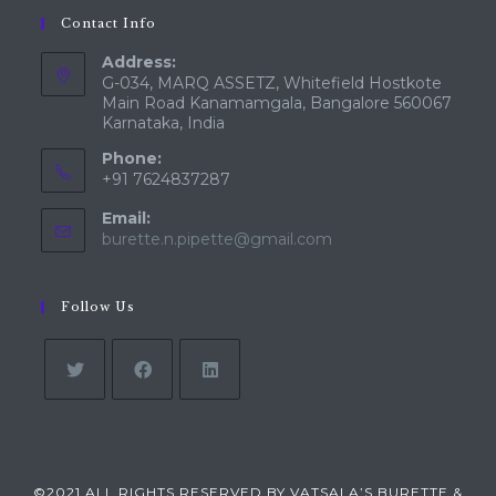
Contact Info
Address:
G-034, MARQ ASSETZ, Whitefield Hostkote
Main Road Kanamamgala, Bangalore 560067
Karnataka, India
Phone:
+91 7624837287
Email:
Opens
burette.n.pipette@gmail.com
in
your
application
Follow Us
Opens
Opens
Opens
in
in
in
a
a
a
©2021 ALL RIGHTS RESERVED BY VATSALA’S BURETTE &
new
new
new