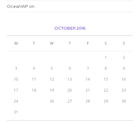
OceanWP
on
Conubia nostra per inceptos himenaeos
OCTOBER 2016
M
T
W
T
F
S
S
1
2
3
4
5
6
7
8
9
10
11
12
13
14
15
16
17
18
19
20
21
22
23
24
25
26
27
28
29
30
31