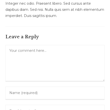
Integer nec odio. Praesent libero. Sed cursus ante
dapibus diam. Sed nisi. Nulla quis sem at nibh elementum
imperdiet. Duis sagittis ipsum.
Leave a Reply
Comment
Enter
your
name
Enter
or