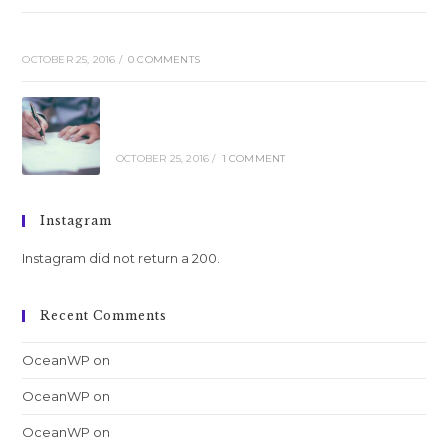
Pellentesque nibh aenean quam in scelerisque
OCTOBER 25, 2016
/
0 COMMENTS
Nulla metus metus ullamcorper vel
tincidunt
OCTOBER 25, 2016
/
1 COMMENT
Instagram
Instagram did not return a 200.
Recent Comments
OceanWP
on
Nulla metus metus ullamcorper vel tincidunt
OceanWP
on
Quis ligula lacinia aliquet mauris ipsum
OceanWP
on
Luctus non massa fusce ac turpis quis