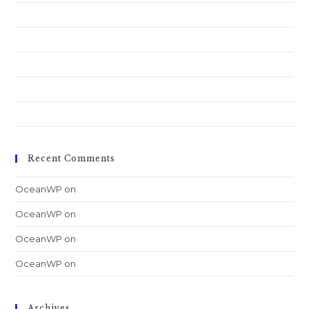
Conubia nostra per inceptos himenaeos
Pellentesque nibh aenean quam in scelerisque
Luctus non massa fusce ac turpis quis
Nulla metus metus ullamcorper vel tincidunt
Quis ligula lacinia aliquet mauris ipsum
Recent Comments
OceanWP
on
Nulla metus metus ullamcorper vel tincidunt
OceanWP
on
Quis ligula lacinia aliquet mauris ipsum
OceanWP
on
Luctus non massa fusce ac turpis quis
OceanWP
on
Conubia nostra per inceptos himenaeos
Archives