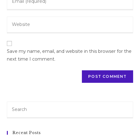
your
username
email
to
Enter
address
comment
your
to
website
comment
URL
(optional)
Save my name, email, and website in this browser for the
next time I comment.
Search
for:
Recent Posts