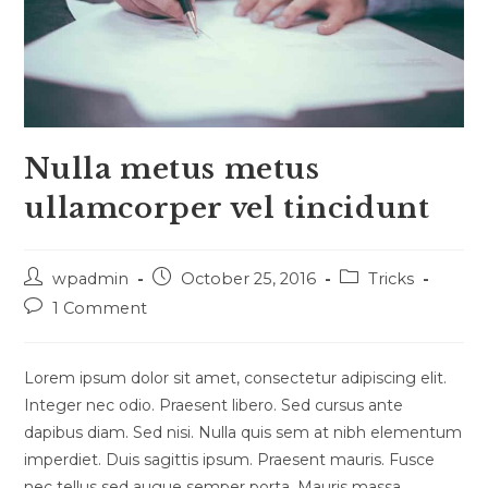
Nulla metus metus
ullamcorper vel tincidunt
Post
Post
Post
wpadmin
October 25, 2016
Tricks
author:
published:
category:
Post
1 Comment
comments:
Lorem ipsum dolor sit amet, consectetur adipiscing elit.
Integer nec odio. Praesent libero. Sed cursus ante
dapibus diam. Sed nisi. Nulla quis sem at nibh elementum
imperdiet. Duis sagittis ipsum. Praesent mauris. Fusce
nec tellus sed augue semper porta. Mauris massa.