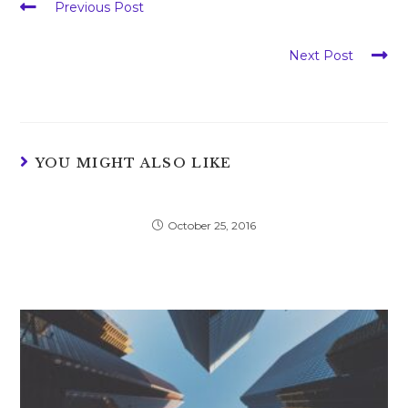
Read
Previous Post
more
Quis ligula lacinia aliquet mauris ipsum
articles
Next Post
Luctus non massa fusce ac turpis quis
YOU MIGHT ALSO LIKE
Conubia nostra per inceptos himenaeos
October 25, 2016