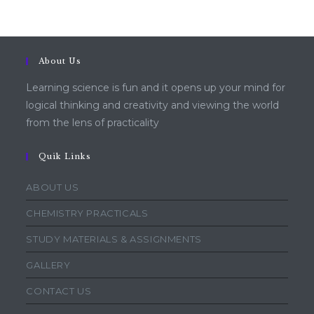
About Us
Learning science is fun and it opens up your mind for
logical thinking and creativity and viewing the world
from the lens of practicality
Quik Links
ABOUT US
CHEMISTRY PRACTICALS
STUDY MATERIALS & ASSIGNMENTS
GALLERY
CONTACT US