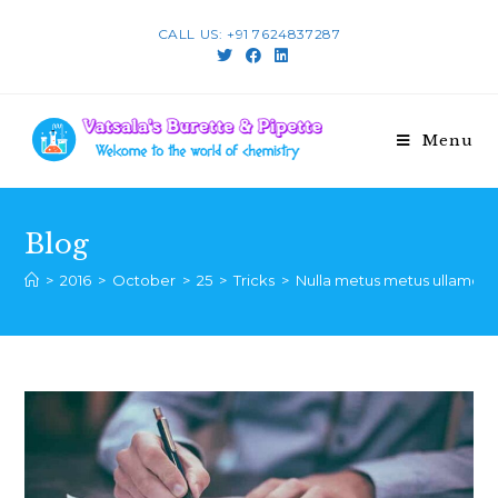
Skip
CALL US: +91 7624837287
to
content
Menu
Blog
>
2016
>
October
>
25
>
Tricks
>
Nulla metus metus ullamcorp