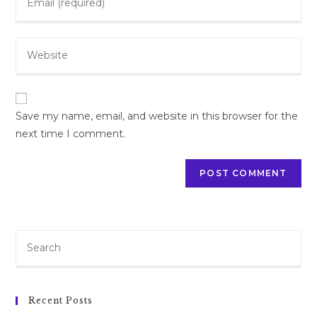
your
username
email
to
Enter
address
comment
your
to
website
comment
URL
(optional)
Save my name, email, and website in this browser for the
next time I comment.
Search
for:
Recent Posts